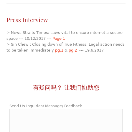
Press Interview
> News Straits Times: Laws vital to ensure internet a secure
space --- 10/12/2017 ---
Page 1
> Sin Chew : Closing down of True Fitness: Legal action needs
to be taken immediately
pg.1
&
pg.2
--- 19.6.2017
有疑问吗？ 让我们协助您
Send Us Inquiries/ Message/ Feedback :