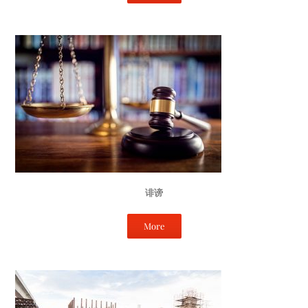
诽谤
More