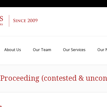
About Us
Our Team
Our Services
Our 
Proceeding (contested & uncon