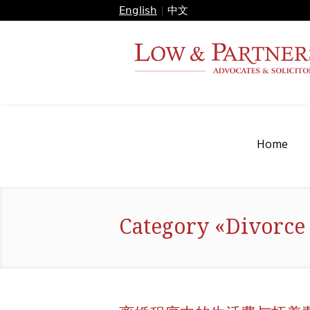
English
|
中文
Home
Category «Divorce 