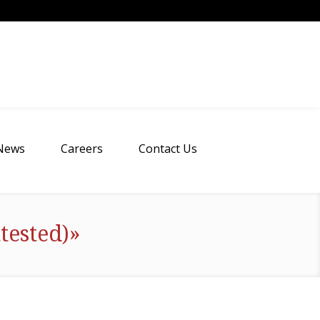
News
Careers
Contact Us
tested)»