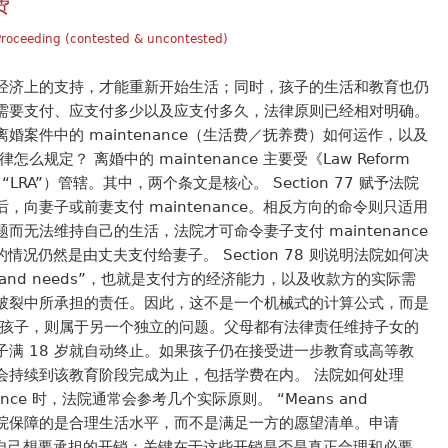
费
Proceeding (contested & uncontested)
经济上的支持，才能重新开始生活；同时，孩子的生活和教育也仍
需要支付、应支付多少以及应支付多久，法律原则已经相对明确。
案件中的 maintenance（生活费／抚养费）如何运作，以及
规定？ 离婚中的 maintenance 主要受《Law Reform
1976》（“LRA”）管辖。其中，两个条文是核心。 Section 77 赋予法院
向妻子或前妻支付 maintenance。相反方向的命令则只适用
无法维持自己的生活，法院才可命令妻子支付 maintenance
见的情况仍然是由丈夫支付给妻子。 Section 78 则说明法院如何决
and needs”，也就是支付方的经济能力，以及收款方的实际需
破裂中所承担的责任。因此，这不是一个机械式的计算公式，而是
于孩子，则属于另一个独立的问题。父母都有法律责任维持子女的
满 18 岁就自动终止。如果孩子仍在接受进一步教育或高等教
会持续到该教育阶段完成为止，包括学费在内。 法院如何处理
enance 时，法院通常会参考几个实际原则。 “Means and
nts” 法院保障的是合理生活水平，而不是满足一方的愿望清单。申请
出所有自己想要承担的开销；关键在于这些开销是否是真正合理和必要