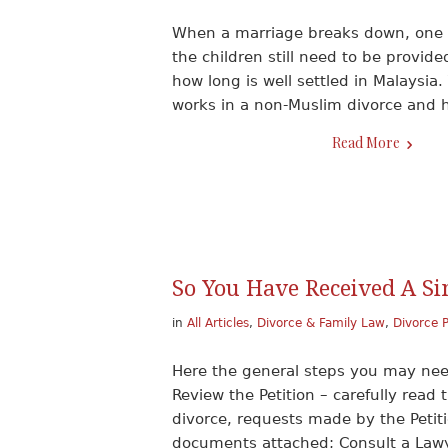
When a marriage breaks down, one s
the children still need to be provid
how long is well settled in Malaysia.
works in a non-Muslim divorce and
Read More
So You Have Received A Si
in
All Articles
,
Divorce & Family Law
,
Divorce 
Here the general steps you may need
Review the Petition – carefully read
divorce, requests made by the Petiti
documents attached; Consult a Lawye