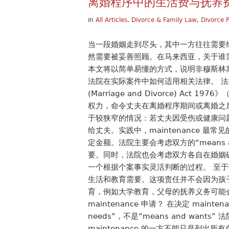
离婚程序中的生活费与抚养
in
All Articles
,
Divorce & Family Law
,
Divorce 
当一段婚姻走到尽头，其中一方往往需要
然需要被妥善照顾。在马来西亚，关于谁
本文将以简单易懂的方式，说明非穆斯林离婚
法院在实际案件中如何适用相关法律。 法律怎么
(Marriage and Divorce) Act 
权力，命令丈夫在离婚程序期间或离婚之后，
于较狭窄的情况：若丈夫因受伤或健康问题而
给丈夫。实践中，maintenance 最常
定金额。法院主要会考虑双方的“means 
要。同时，法院也会考虑双方各自在婚姻
一个根据个案事实灵活判断的过程。 至
生活和教育需要。这项责任并不会因为孩子
育，例如大学教育，父母的抚养义务可能
maintenance 申请？ 在决定 maint
needs”，不是“means and wa
maintenance 的一方不能只是列